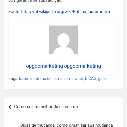
boa garantia de substituição.
Fonte:
https://pt.wikipedia.org/wiki/Bateria_automotiva
opgoomarketing opgoomarketing
Tags:
bateria
,
bateria de carro
,
comprador
,
DICAS
,
guia
Navegação
Como cuidar melhor de si mesmo
de
Post
Dicas de mudança: como organizar sua mudança