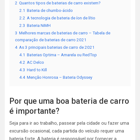
2
Quantos tipos de baterias de carro existem?
2.1
Bateria de chumbo-ácido
2.2
A tecnologia de bateria de íon de lítio
2.3
Bateria NiMH
3
Melhores marcas de baterias de carro – Tabela de
comparação de baterias de carro 2021
4
As 3 principais baterias de carro de 2021
4.1
Baterias Optima – Amarela ou RedTop
4.2
AC Delco
4.3
Hard to Kill
4.4
Menção Honrosa – Bateria Odyssey
Por que uma boa bateria de carro
é importante?
Seja para ir ao trabalho, passear pela cidade ou fazer uma
excursão ocasional, cada partida do veículo requer uma
bateria forte. A bateria é responsável por fornecer a