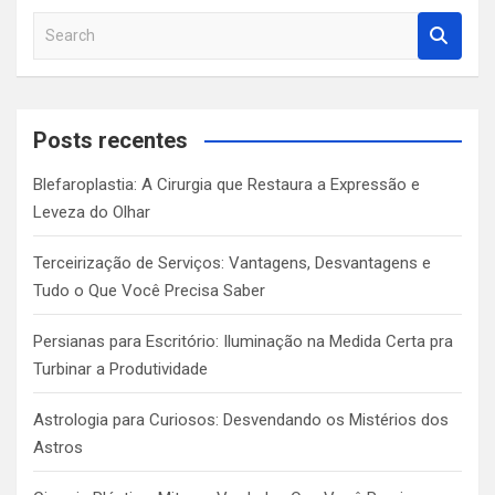
S
e
a
r
c
Posts recentes
h
Blefaroplastia: A Cirurgia que Restaura a Expressão e
Leveza do Olhar
Terceirização de Serviços: Vantagens, Desvantagens e
Tudo o Que Você Precisa Saber
Persianas para Escritório: Iluminação na Medida Certa pra
Turbinar a Produtividade
Astrologia para Curiosos: Desvendando os Mistérios dos
Astros