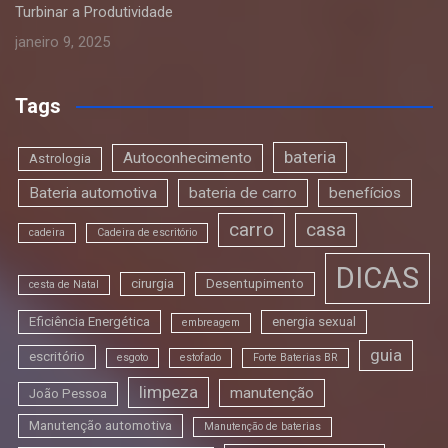
Turbinar a Produtividade
janeiro 9, 2025
Tags
bateria
Autoconhecimento
Astrologia
Bateria automotiva
bateria de carro
benefícios
carro
casa
cadeira
Cadeira de escritório
DICAS
cirurgia
Desentupimento
cesta de Natal
Eficiência Energética
energia sexual
embreagem
guia
escritório
esgoto
estofado
Forte Baterias BR
limpeza
manutenção
João Pessoa
Manutenção automotiva
Manutenção de baterias