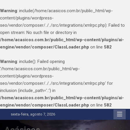
Warning
: include(/home/acasicos.com.br/public_html/wp-
content/plugins/wordpress-
seo/vendor/composer/../../src/integrations/xmlrpc.php): Failed to
open stream: No such file or directory in
/home/acasicos.com.br/public_html/wp-content/plugins/ai-
engine/vendor/composer/ClassLoader.php
on line
582
Warning
: include(): Failed opening
'/home/acasicos.com.br/public_html/wp-
content/plugins/wordpress-
seo/vendor/composer/../../src/integrations/xmlrpc.php' for
inclusion (include_path='.:') in
/home/acasicos.com.br/public_html/wp-content/plugins/ai-
engine/vendor/composer/ClassLoader.php
on line
582
Skip
sexta-feira, agosto 7, 2026
to
content
Acásicos