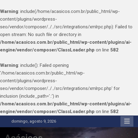
Warning
: include(/home/acasicos.com.br/public_html/wp-
content/plugins/wordpress-
seo/vendor/composer/../../src/integrations/xmlrpc.php): Failed to
open stream: No such file or directory in
/home/acasicos.com.br/public_html/wp-content/plugins/ai-
engine/vendor/composer/ClassLoader.php
on line
582
Warning
: include(): Failed opening
'/home/acasicos.com.br/public_html/wp-
content/plugins/wordpress-
seo/vendor/composer/../../src/integrations/xmlrpc.php' for
inclusion (include_path='.:') in
/home/acasicos.com.br/public_html/wp-content/plugins/ai-
engine/vendor/composer/ClassLoader.php
on line
582
Skip
domingo, agosto 9, 2026
to
content
Acásicos