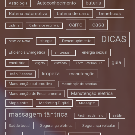
bateria
Autoconhecimento
Astrologia
Bateria automotiva
bateria de carro
benefícios
carro
casa
cadeira
Cadeira de escritório
DICAS
cirurgia
Desentupimento
cesta de Natal
Eficiência Energética
energia sexual
embreagem
guia
escritório
esgoto
estofado
Forte Baterias BR
limpeza
manutenção
João Pessoa
Manutenção automotiva
Manutenção de baterias
Manutenção elétrica
Manutenção de Encanamento
Mapa astral
Marketing Digital
Massagem
massagem tântrica
Pastilhas de freio
saúde
Saúde bucal
Segurança elétrica
Segurança veicular