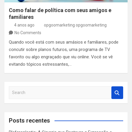
Como falar de política com seus amigos e
familiares
4 anos ago
opgoomarketing opgoomarketing
No Comments
Quando você está com seus amásios e familiares, pode
concutir sobre planos futuros, uma programa de TV
favorito ou algo engraçado que viu online. Você se vê
evitando tópicos estressantes,…
S
e
a
r
c
Posts recentes
h