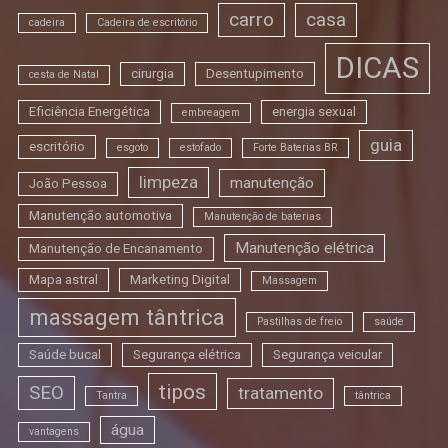
carro
casa
cadeira
Cadeira de escritório
DICAS
cirurgia
Desentupimento
cesta de Natal
Eficiência Energética
energia sexual
embreagem
guia
escritório
esgoto
estofado
Forte Baterias BR
limpeza
manutenção
João Pessoa
Manutenção automotiva
Manutenção de baterias
Manutenção elétrica
Manutenção de Encanamento
Mapa astral
Marketing Digital
Massagem
massagem tântrica
Pastilhas de freio
saúde
Saúde bucal
Segurança elétrica
Segurança veicular
tipos
SEO
tratamento
Tantra
tântrica
água
vantagens