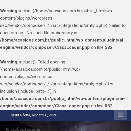
Warning
: include(/home/acasicos.com.br/public_html/wp-
content/plugins/wordpress-
seo/vendor/composer/../../src/integrations/xmlrpc.php): Failed to
open stream: No such file or directory in
/home/acasicos.com.br/public_html/wp-content/plugins/ai-
engine/vendor/composer/ClassLoader.php
on line
582
Warning
: include(): Failed opening
'/home/acasicos.com.br/public_html/wp-
content/plugins/wordpress-
seo/vendor/composer/../../src/integrations/xmlrpc.php' for
inclusion (include_path='.:') in
/home/acasicos.com.br/public_html/wp-content/plugins/ai-
engine/vendor/composer/ClassLoader.php
on line
582
Skip
quinta-feira, agosto 6, 2026
to
content
Acásicos