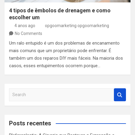
4 tipos de êmbolos de drenagem e como
escolher um
4 anos ago
opgoomarketing opgoomarketing
No Comments
Um ralo entupido é um dos problemas de encanamento
mais comuns que um proprietário pode enfrentar. É
também um dos reparos DIY mais fáceis. Na maioria dos
casos, esses entupimentos ocorrem porque…
S
e
a
r
c
Posts recentes
h