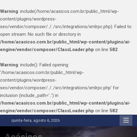
Warning
: include(/home/acasicos.com.br/public_html/wp-
content/plugins/wordpress-
seo/vendor/composer/../../src/integrations/xmlrpc.php): Failed to
open stream: No such file or directory in
/home/acasicos.com.br/public_html/wp-content/plugins/ai-
engine/vendor/composer/ClassLoader.php
on line
582
Warning
: include(): Failed opening
'/home/acasicos.com.br/public_html/wp-
content/plugins/wordpress-
seo/vendor/composer/../../src/integrations/xmlrpc.php' for
inclusion (include_path='.:') in
/home/acasicos.com.br/public_html/wp-content/plugins/ai-
engine/vendor/composer/ClassLoader.php
on line
582
Skip
quinta-feira, agosto 6, 2026
to
content
Acásicos