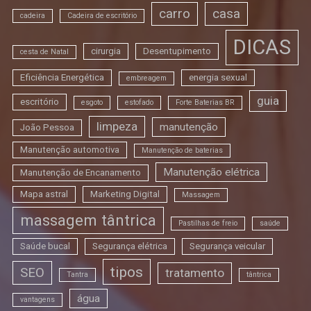
carro
casa
cadeira
Cadeira de escritório
DICAS
cirurgia
Desentupimento
cesta de Natal
Eficiência Energética
energia sexual
embreagem
guia
escritório
esgoto
estofado
Forte Baterias BR
limpeza
manutenção
João Pessoa
Manutenção automotiva
Manutenção de baterias
Manutenção elétrica
Manutenção de Encanamento
Mapa astral
Marketing Digital
Massagem
massagem tântrica
Pastilhas de freio
saúde
Saúde bucal
Segurança elétrica
Segurança veicular
tipos
SEO
tratamento
Tantra
tântrica
água
vantagens