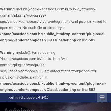
Warning
: include(/home/acasicos.com.br/public_html/wp-
content/plugins/wordpress-
seo/vendor/composer/../../src/integrations/xmlrpc.php): Failed to
open stream: No such file or directory in
/home/acasicos.com.br/public_html/wp-content/plugins/ai-
engine/vendor/composer/ClassLoader.php
on line
582
Warning
: include(): Failed opening
'/home/acasicos.com.br/public_html/wp-
content/plugins/wordpress-
seo/vendor/composer/../../src/integrations/xmlrpc.php' for
inclusion (include_path='.:') in
/home/acasicos.com.br/public_html/wp-content/plugins/ai-
engine/vendor/composer/ClassLoader.php
on line
582
Skip
quinta-feira, agosto 6, 2026
to
content
Acásicos