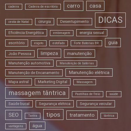
carro
casa
cadeira
Cadeira de escritório
DICAS
cirurgia
Desentupimento
cesta de Natal
Eficiência Energética
energia sexual
embreagem
guia
escritório
esgoto
estofado
Forte Baterias BR
limpeza
manutenção
João Pessoa
Manutenção automotiva
Manutenção de baterias
Manutenção elétrica
Manutenção de Encanamento
Mapa astral
Marketing Digital
Massagem
massagem tântrica
Pastilhas de freio
saúde
Saúde bucal
Segurança elétrica
Segurança veicular
tipos
SEO
tratamento
Tantra
tântrica
água
vantagens