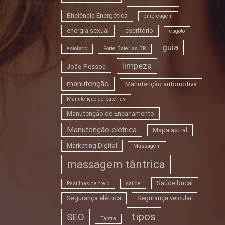
Eficiência Energética
embreagem
energia sexual
escritório
esgoto
guia
estofado
Forte Baterias BR
limpeza
João Pessoa
manutenção
Manutenção automotiva
Manutenção de baterias
Manutenção de Encanamento
Manutenção elétrica
Mapa astral
Marketing Digital
Massagem
massagem tântrica
Saúde bucal
Pastilhas de freio
saúde
Segurança elétrica
Segurança veicular
tipos
SEO
Tantra