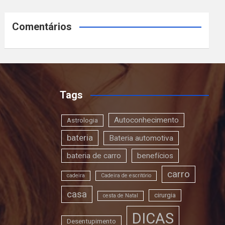
Comentários
Tags
Autoconhecimento
Astrologia
bateria
Bateria automotiva
bateria de carro
benefícios
carro
cadeira
Cadeira de escritório
casa
cirurgia
cesta de Natal
DICAS
Desentupimento