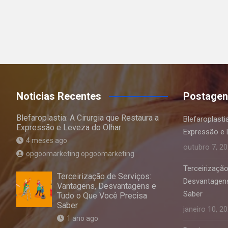
Noticias Recentes
Postagen
Blefaroplastia: A Cirurgia que Restaura a
Blefaroplasti
Expressão e Leveza do Olhar
Expressão e 
4 meses ago
outubro 7, 2
opgoomarketing opgoomarketing
Terceirização
Terceirização de Serviços:
Desvantagens
Vantagens, Desvantagens e
Saber
Tudo o Que Você Precisa
Saber
janeiro 10, 2
1 ano ago