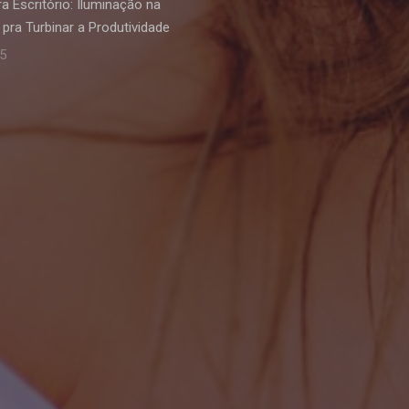
a Escritório: Iluminação na
pra Turbinar a Produtividade
25