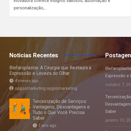
inovadora oferece insights valiosos, automação e
personalização,…
Noticias Recentes
Postagen
Blefaroplastia: A Cirurgia que Restaura a
Blefaroplasti
Expressão e Leveza do Olhar
Expressão e 
4 meses ago
outubro 7, 2
opgoomarketing opgoomarketing
Terceirização
Terceirização de Serviços:
Desvantagens
Vantagens, Desvantagens e
Saber
Tudo o Que Você Precisa
Saber
janeiro 10, 2
1 ano ago