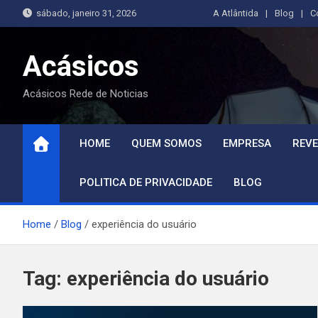
Skip
sábado, janeiro 31, 2026
A Atlântida
Blog
C
to
content
Acásicos
Acásicos Rede de Noticias
HOME
QUEM SOMOS
EMPRESA
REVE
POLITICA DE PRIVACIDADE
BLOG
Home
Blog
experiência do usuário
Tag:
experiência do usuário