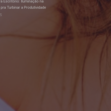
a Escritório: Iluminação na
pra Turbinar a Produtividade
25