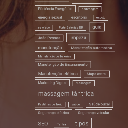
Eficiência Energética
embreagem
energia sexual
escritório
esgoto
guia
estofado
Forte Baterias BR
limpeza
João Pessoa
manutenção
Manutenção automotiva
Manutenção de baterias
Manutenção de Encanamento
Manutenção elétrica
Mapa astral
Marketing Digital
Massagem
massagem tântrica
Saúde bucal
Pastilhas de freio
saúde
Segurança elétrica
Segurança veicular
tipos
SEO
Tantra