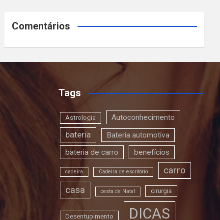
Comentários
Tags
Autoconhecimento
Astrologia
bateria
Bateria automotiva
bateria de carro
benefícios
carro
cadeira
Cadeira de escritório
casa
cirurgia
cesta de Natal
DICAS
Desentupimento