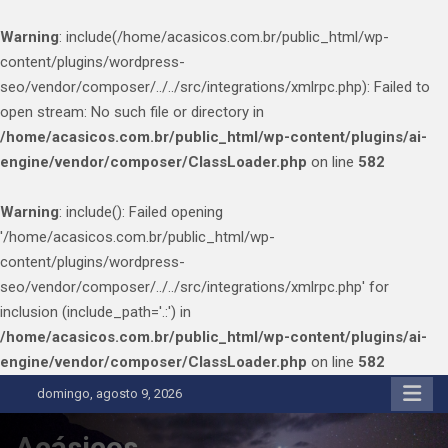
Warning
: include(/home/acasicos.com.br/public_html/wp-
content/plugins/wordpress-
seo/vendor/composer/../../src/integrations/xmlrpc.php): Failed to
open stream: No such file or directory in
/home/acasicos.com.br/public_html/wp-content/plugins/ai-
engine/vendor/composer/ClassLoader.php
on line
582
Warning
: include(): Failed opening
'/home/acasicos.com.br/public_html/wp-
content/plugins/wordpress-
seo/vendor/composer/../../src/integrations/xmlrpc.php' for
inclusion (include_path='.:') in
/home/acasicos.com.br/public_html/wp-content/plugins/ai-
engine/vendor/composer/ClassLoader.php
on line
582
Skip
domingo, agosto 9, 2026
to
content
Acásicos