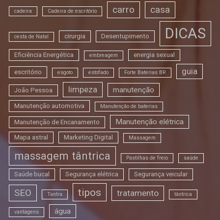
carro
casa
cadeira
Cadeira de escritório
DICAS
cirurgia
Desentupimento
cesta de Natal
Eficiência Energética
energia sexual
embreagem
guia
escritório
esgoto
estofado
Forte Baterias BR
limpeza
manutenção
João Pessoa
Manutenção automotiva
Manutenção de baterias
Manutenção elétrica
Manutenção de Encanamento
Mapa astral
Marketing Digital
Massagem
massagem tântrica
Pastilhas de freio
saúde
Saúde bucal
Segurança elétrica
Segurança veicular
tipos
SEO
tratamento
Tantra
tântrica
água
vantagens