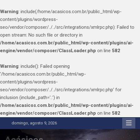
Warning
: include(/home/acasicos.com.br/public_html/wp-
content/plugins/wordpress-
seo/vendor/composer/../../src/integrations/xmlrpc.php): Failed to
open stream: No such file or directory in
/home/acasicos.com.br/public_html/wp-content/plugins/ai-
engine/vendor/composer/ClassLoader.php
on line
582
Warning
: include(): Failed opening
'/home/acasicos.com.br/public_html/wp-
content/plugins/wordpress-
seo/vendor/composer/../../src/integrations/xmlrpc.php' for
inclusion (include_path='.:') in
/home/acasicos.com.br/public_html/wp-content/plugins/ai-
engine/vendor/composer/ClassLoader.php
on line
582
Skip
domingo, agosto 9, 2026
to
content
Acásicos