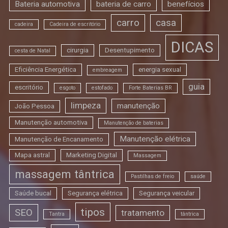
Bateria automotiva
bateria de carro
benefícios
carro
casa
cadeira
Cadeira de escritório
DICAS
cirurgia
Desentupimento
cesta de Natal
Eficiência Energética
energia sexual
embreagem
guia
escritório
esgoto
estofado
Forte Baterias BR
limpeza
manutenção
João Pessoa
Manutenção automotiva
Manutenção de baterias
Manutenção elétrica
Manutenção de Encanamento
Mapa astral
Marketing Digital
Massagem
massagem tântrica
Pastilhas de freio
saúde
Saúde bucal
Segurança elétrica
Segurança veicular
tipos
SEO
tratamento
Tantra
tântrica