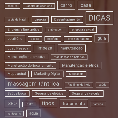
carro
casa
cadeira
Cadeira de escritório
DICAS
cirurgia
Desentupimento
cesta de Natal
Eficiência Energética
energia sexual
embreagem
guia
escritório
esgoto
estofado
Forte Baterias BR
limpeza
manutenção
João Pessoa
Manutenção automotiva
Manutenção de baterias
Manutenção elétrica
Manutenção de Encanamento
Mapa astral
Marketing Digital
Massagem
massagem tântrica
Pastilhas de freio
saúde
Saúde bucal
Segurança elétrica
Segurança veicular
tipos
SEO
tratamento
Tantra
tântrica
água
vantagens