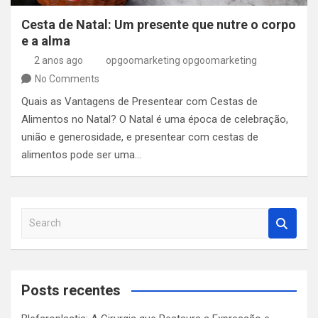
Cesta de Natal: Um presente que nutre o corpo
e a alma
2 anos ago
opgoomarketing opgoomarketing
No Comments
Quais as Vantagens de Presentear com Cestas de
Alimentos no Natal? O Natal é uma época de celebração,
união e generosidade, e presentear com cestas de
alimentos pode ser uma…
S
e
a
r
c
Posts recentes
h