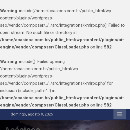
Warning
: include(/home/acasicos.com.br/public_html/wp-
content/plugins/wordpress-
seo/vendor/composer/../../src/integrations/xmlrpc.php): Failed to
open stream: No such file or directory in
/home/acasicos.com.br/public_html/wp-content/plugins/ai-
engine/vendor/composer/ClassLoader.php
on line
582
Warning
: include(): Failed opening
'/home/acasicos.com.br/public_html/wp-
content/plugins/wordpress-
seo/vendor/composer/../../src/integrations/xmlrpc.php' for
inclusion (include_path='.:') in
/home/acasicos.com.br/public_html/wp-content/plugins/ai-
engine/vendor/composer/ClassLoader.php
on line
582
Skip
domingo, agosto 9, 2026
to
content
Acásicos