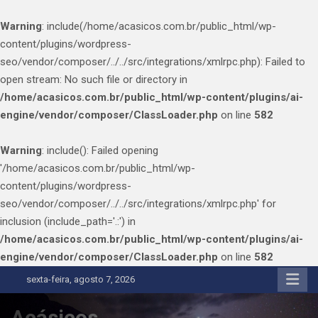
Warning
: include(/home/acasicos.com.br/public_html/wp-
content/plugins/wordpress-
seo/vendor/composer/../../src/integrations/xmlrpc.php): Failed to
open stream: No such file or directory in
/home/acasicos.com.br/public_html/wp-content/plugins/ai-
engine/vendor/composer/ClassLoader.php
on line
582
Warning
: include(): Failed opening
'/home/acasicos.com.br/public_html/wp-
content/plugins/wordpress-
seo/vendor/composer/../../src/integrations/xmlrpc.php' for
inclusion (include_path='.:') in
/home/acasicos.com.br/public_html/wp-content/plugins/ai-
engine/vendor/composer/ClassLoader.php
on line
582
Skip
sexta-feira, agosto 7, 2026
to
content
Acásicos