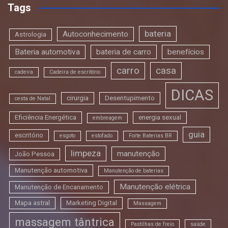
Tags
bateria
Autoconhecimento
Astrologia
Bateria automotiva
bateria de carro
benefícios
carro
casa
cadeira
Cadeira de escritório
DICAS
cirurgia
Desentupimento
cesta de Natal
Eficiência Energética
energia sexual
embreagem
guia
escritório
esgoto
estofado
Forte Baterias BR
limpeza
manutenção
João Pessoa
Manutenção automotiva
Manutenção de baterias
Manutenção elétrica
Manutenção de Encanamento
Mapa astral
Marketing Digital
Massagem
massagem tântrica
Pastilhas de freio
saúde