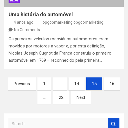
BLOG
Uma história do automóvel
4 anos ago
opgoomarketing opgoomarketing
No Comments
Os primeiros veículos rodoviários automotores eram
movidos por motores a vapor e, por esta definição,
Nicolas Joseph Cugnot da França construiu o primeiro
automóvel em 1769 – reconhecido pela primeira…
Paginação
Previous
1
…
14
15
16
de
…
22
Next
posts
S